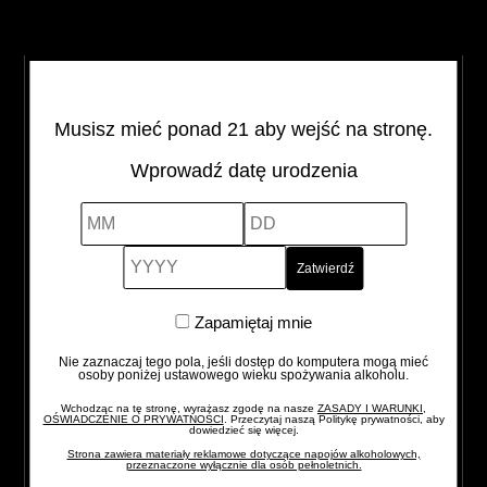
łagodna whisky o aromacie owoców, polnych kwiatów i
mlecznych karmelków. Krągły i pełny smak z nutą
miodu, toffi i orzechów prowadzi do bogatego i hojnego
finiszu.
Musisz mieć ponad 21 aby wejść na stronę.
Wprowadź datę urodzenia
Alcohol Vol
Pojemność
Kraj pochodzenia
40%
4,5 l
Szkocja
MM
DD
YYYY
CHIVAS
-
+
REGAL
Zapamiętaj
Zapamiętaj mnie
12YO
mnie
quantity
Nie zaznaczaj tego pola, jeśli dostęp do komputera mogą mieć
osoby poniżej ustawowego wieku spożywania alkoholu.
Wchodząc na tę stronę, wyrażasz zgodę na nasze
ZASADY I WARUNKI,
OŚWIADCZENIE O PRYWATNOŚCI
. Przeczytaj naszą Politykę prywatności, aby
dowiedzieć się więcej.
Strona zawiera materiały reklamowe dotyczące napojów alkoholowych,
przeznaczone wyłącznie dla osób pełnoletnich.