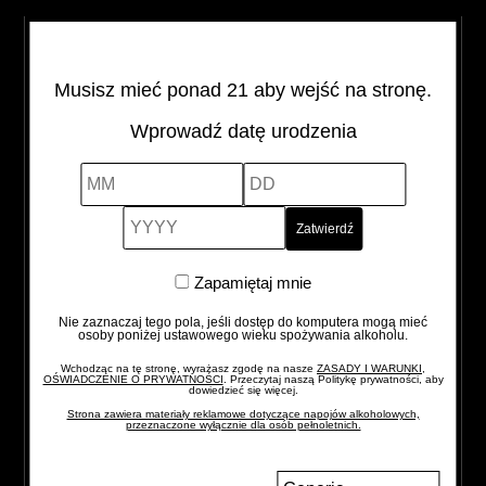
beczkach po Bourbonie i sherry.
Musisz mieć ponad 21 aby wejść na stronę.
Alcohol Vol
Pojemność
Kraj pochodzenia
40%
0,5 l
Irlandia
Wprowadź datę urodzenia
MM
DD
YYYY
JAMESON
-
+
quantity
Zapamiętaj
Zapamiętaj mnie
mnie
Nie zaznaczaj tego pola, jeśli dostęp do komputera mogą mieć
osoby poniżej ustawowego wieku spożywania alkoholu.
Wchodząc na tę stronę, wyrażasz zgodę na nasze
ZASADY I WARUNKI,
OŚWIADCZENIE O PRYWATNOŚCI
. Przeczytaj naszą Politykę prywatności, aby
dowiedzieć się więcej.
Strona zawiera materiały reklamowe dotyczące napojów alkoholowych,
przeznaczone wyłącznie dla osób pełnoletnich.
Zmień