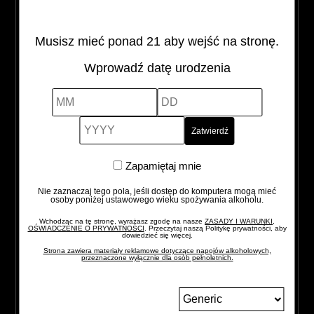
Alcohol Vol
Pojemność
Kraj pochodzenia
Musisz mieć ponad 21 aby wejść na stronę.
43%
0,7 l
Irlandia
Wprowadź datę urodzenia
JAMESON
MM
DD
YYYY
-
+
BLENDER'S
DOG
quantity
Zapamiętaj
Zapamiętaj mnie
mnie
Nie zaznaczaj tego pola, jeśli dostęp do komputera mogą mieć
osoby poniżej ustawowego wieku spożywania alkoholu.
Wchodząc na tę stronę, wyrażasz zgodę na nasze
ZASADY I WARUNKI,
OŚWIADCZENIE O PRYWATNOŚCI
. Przeczytaj naszą Politykę prywatności, aby
dowiedzieć się więcej.
Strona zawiera materiały reklamowe dotyczące napojów alkoholowych,
przeznaczone wyłącznie dla osób pełnoletnich.
Zmień
język