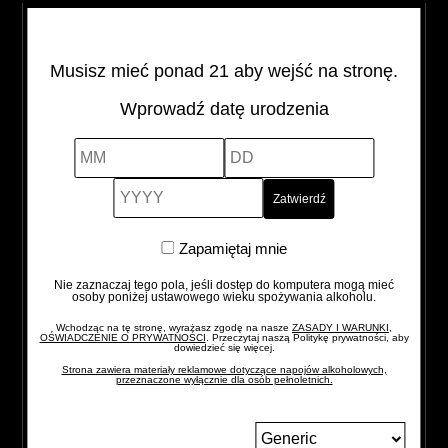
Alcohol Vol
Pojemność
Kraj pochodzenia
Musisz mieć ponad 21 aby wejść na stronę.
43%
0,7 l
Irlandia
Wprowadź datę urodzenia
MM
DD
YYYY
JAMESON
-
+
COOPER'S
CROZE
quantity
Zapamiętaj
Zapamiętaj mnie
mnie
Nie zaznaczaj tego pola, jeśli dostęp do komputera mogą mieć
osoby poniżej ustawowego wieku spożywania alkoholu.
Wchodząc na tę stronę, wyrażasz zgodę na nasze
ZASADY I WARUNKI,
OŚWIADCZENIE O PRYWATNOŚCI
. Przeczytaj naszą Politykę prywatności, aby
dowiedzieć się więcej.
Strona zawiera materiały reklamowe dotyczące napojów alkoholowych,
przeznaczone wyłącznie dla osób pełnoletnich.
Zmień