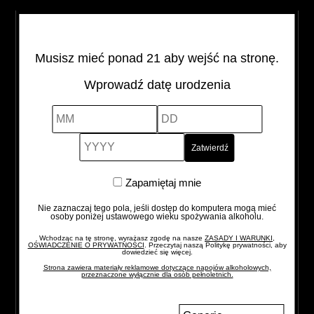
owoców i jagód jałowca
SMAK
: mieszanka pikantnego jałowca z bogatymi,
słodkimi czerwonymi jagodami, wyraźne nuty pieprzu i
Musisz mieć ponad 21 aby wejść na stronę.
migdałów
FINISZ
: wyrafinowany i zrównoważony
Wprowadź datę urodzenia
MM
DD
YYYY
MONKEY
-
+
47
SLOE
GIN
Zapamiętaj
Zapamiętaj mnie
quantity
mnie
Nie zaznaczaj tego pola, jeśli dostęp do komputera mogą mieć
osoby poniżej ustawowego wieku spożywania alkoholu.
Wchodząc na tę stronę, wyrażasz zgodę na nasze
ZASADY I WARUNKI,
OŚWIADCZENIE O PRYWATNOŚCI
. Przeczytaj naszą Politykę prywatności, aby
dowiedzieć się więcej.
Strona zawiera materiały reklamowe dotyczące napojów alkoholowych,
przeznaczone wyłącznie dla osób pełnoletnich.
Zmień