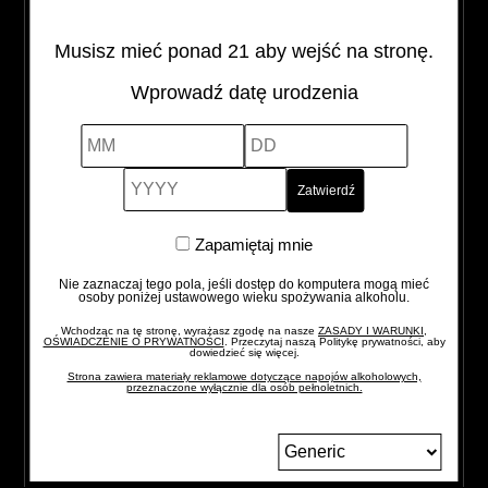
Alcohol Vol
Pojemność
Kraj pochodzenia
40%
0,5 l
Polska
Musisz mieć ponad 21 aby wejść na stronę.
Wprowadź datę urodzenia
PREMIUM
-
+
MM
DD
YYYY
quantity
Zapamiętaj
Zapamiętaj mnie
mnie
Nie zaznaczaj tego pola, jeśli dostęp do komputera mogą mieć
osoby poniżej ustawowego wieku spożywania alkoholu.
Wchodząc na tę stronę, wyrażasz zgodę na nasze
ZASADY I WARUNKI,
OŚWIADCZENIE O PRYWATNOŚCI
. Przeczytaj naszą Politykę prywatności, aby
dowiedzieć się więcej.
Strona zawiera materiały reklamowe dotyczące napojów alkoholowych,
przeznaczone wyłącznie dla osób pełnoletnich.
Zmień
język