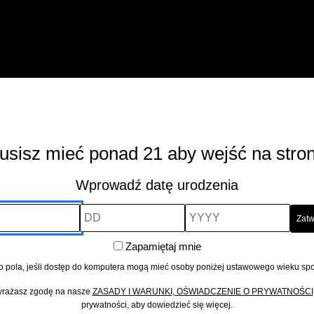
46%
0,7 l
ZAPACH
: wyraźne aromaty świeży
podkreślone nutami suszonych owo
SMAK
: delikatna wanilia, prażony 
korzennymi, wyraźne nuty owocowe 
FINISZ
: potężny, bardzo komplekso
oraz delikatnym akcentem jęczmie
usisz mieć ponad 21 aby wejść na stron
REDBREAST
-
+
Wprowadź datę urodzenia
21YO
quantity
DD
YYYY
Zapamiętaj
Zapamiętaj mnie
mnie
o pola, jeśli dostęp do komputera mogą mieć osoby poniżej ustawowego wieku sp
wyrażasz zgodę na nasze
ZASADY I WARUNKI, OŚWIADCZENIE O PRYWATNOŚCI
prywatności, aby dowiedzieć się więcej.