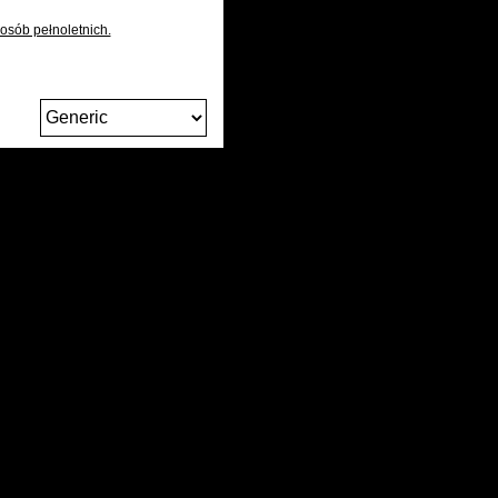
osób pełnoletnich.
M
B
Zmień
język
POLITYKA COOKIES
POLITYKA PRYWATNOŚCI
REGULAMIN