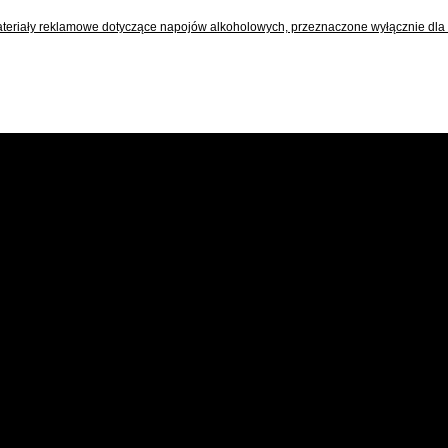
teriały reklamowe dotyczące napojów alkoholowych, przeznaczone wyłącznie dla 
E
NTAKT
BLOG
c Konesera 1,
ynek Muzeum Polskiej
dki
736 Warszawa
mbik@pvm.pl
.: +48 513 289 260
PRODUKTY
ziny otwarcia:
MOJA LISTA