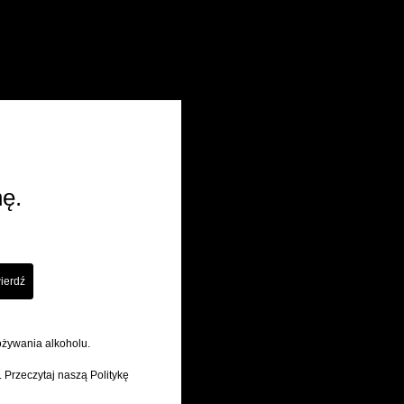
Irlandia
ch tropikalnych owoców i orzechów,
ców
dąb, nuta sherry podkreślona przyprawami
pozostawiają kremowe wrażenie
wy, długi, z nutami dębu, przypraw
nnym
ę.
ożywania alkoholu.
. Przeczytaj naszą Politykę