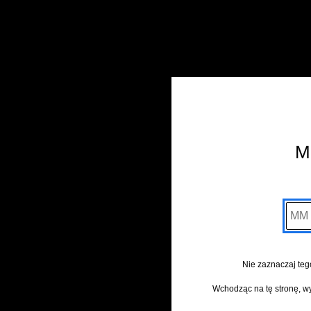
M
MM
Nie zaznaczaj teg
Wchodząc na tę stronę, 