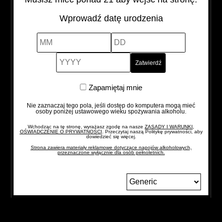
ROYAL
-
+
Wprowadź datę urodzenia
SALUTE
21YO
MM
DD
YYYY
POLO
EDITION
quantity
Zapamiętaj
Zapamiętaj mnie
mnie
Nie zaznaczaj tego pola, jeśli dostęp do komputera mogą mieć
osoby poniżej ustawowego wieku spożywania alkoholu.
Wchodząc na tę stronę, wyrażasz zgodę na nasze
ZASADY I WARUNKI,
OŚWIADCZENIE O PRYWATNOŚCI
. Przeczytaj naszą Politykę prywatności, aby
dowiedzieć się więcej.
Strona zawiera materiały reklamowe dotyczące napojów alkoholowych,
przeznaczone wyłącznie dla osób pełnoletnich.
FORMULARZ
BLOG
Zmień
język
KONTAKTOWY