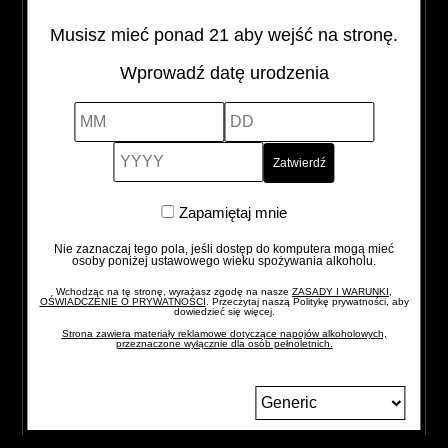
38%
0,35 l
Polska
Musisz mieć ponad 21 aby wejść na stronę.
Wprowadź datę urodzenia
SEAGRAM'S
-
+
GIN
MM
DD
YYYY
LIME
quantity
Zapamiętaj
Zapamiętaj mnie
mnie
Nie zaznaczaj tego pola, jeśli dostęp do komputera mogą mieć
osoby poniżej ustawowego wieku spożywania alkoholu.
Wchodząc na tę stronę, wyrażasz zgodę na nasze
ZASADY I WARUNKI,
OŚWIADCZENIE O PRYWATNOŚCI
. Przeczytaj naszą Politykę prywatności, aby
dowiedzieć się więcej.
Strona zawiera materiały reklamowe dotyczące napojów alkoholowych,
przeznaczone wyłącznie dla osób pełnoletnich.
Zmień
język
FORMULARZ
BLOG