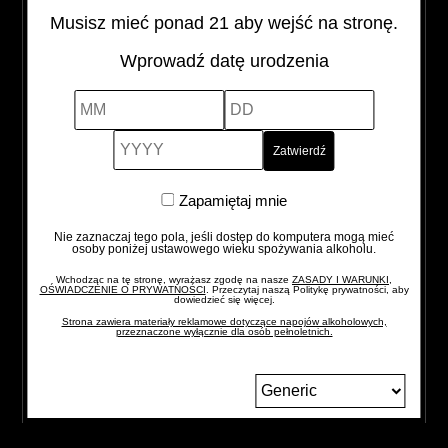
Musisz mieć ponad 21 aby wejść na stronę.
Wprowadź datę urodzenia
SIWUCHA
-
+
quantity
MM
DD
YYYY
Zapamiętaj
Zapamiętaj mnie
mnie
Nie zaznaczaj tego pola, jeśli dostęp do komputera mogą mieć
osoby poniżej ustawowego wieku spożywania alkoholu.
Wchodząc na tę stronę, wyrażasz zgodę na nasze
ZASADY I WARUNKI,
OŚWIADCZENIE O PRYWATNOŚCI
. Przeczytaj naszą Politykę prywatności, aby
dowiedzieć się więcej.
Strona zawiera materiały reklamowe dotyczące napojów alkoholowych,
przeznaczone wyłącznie dla osób pełnoletnich.
Zmień
FORMULARZ
BLOG
język
KONTAKTOWY