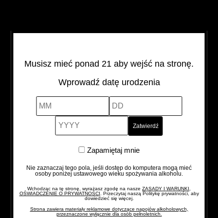
43%
0,7 l
Szkocja
BARWA: ciemnobursztynowa
ZAPACH: wysublimowana kompozycja soczystych
aromatów
Musisz mieć ponad 21 aby wejść na stronę.
dojrzałej gruszki i wonnych kwiatów bogaty,
SMAK: głęboki; mieszanka toffi, pomarańczy i subtelnej
Wprowadź datę urodzenia
nuty dębu
MM
DD
YYYY
FINISZ: długi, korzenny, z nutami rodzynek
THE
-
+
GLENLIVET
Zapamiętaj
Zapamiętaj mnie
18YO
mnie
Nie zaznaczaj tego pola, jeśli dostęp do komputera mogą mieć
quantity
osoby poniżej ustawowego wieku spożywania alkoholu.
Wchodząc na tę stronę, wyrażasz zgodę na nasze
ZASADY I WARUNKI,
OŚWIADCZENIE O PRYWATNOŚCI
. Przeczytaj naszą Politykę prywatności, aby
dowiedzieć się więcej.
Strona zawiera materiały reklamowe dotyczące napojów alkoholowych,
przeznaczone wyłącznie dla osób pełnoletnich.