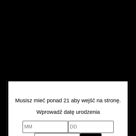
WIĘCEJ
G.H. MUMM
PRODUKTÓW
GRAND CORDON
0,75L
Musisz mieć ponad 21 aby wejść na stronę.
BĄDŹ NA BIEŻĄCO
Wprowadź datę urodzenia
Chcemy dzielić się z Tobą wyselekcjonowaną wiedzą
MM
DD
YYYY
ze świata alkoholi premium.