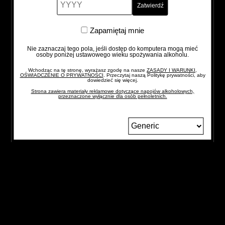
Zapamiętaj
Zapamiętaj mnie
mnie
Zostań koneserem
Nie zaznaczaj tego pola, jeśli dostęp do komputera mogą mieć
osoby poniżej ustawowego wieku spożywania alkoholu.
Wchodząc na tę stronę, wyrażasz zgodę na nasze
ZASADY I WARUNKI,
OŚWIADCZENIE O PRYWATNOŚCI
. Przeczytaj naszą Politykę prywatności, aby
dowiedzieć się więcej.
Strona zawiera materiały reklamowe dotyczące napojów alkoholowych,
E-mail
przeznaczone wyłącznie dla osób pełnoletnich.
Wyrażam zgodę na otrzymywanie wiadomości i
informacji promocyjnych.
Zmień
język
ZAPISZ SIĘ