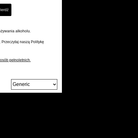
ożywania alkoholu.
. Przeczytaj naszą Politykę
osób pełnoletnich.
Zmień
język