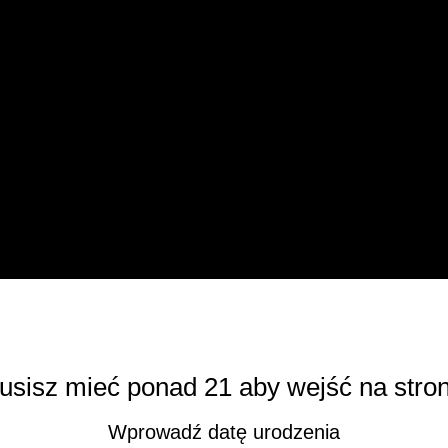
ze świata alkoholi premium.
wiadomości i informacji promocyjnych.
usisz mieć ponad 21 aby wejść na stron
Wprowadź datę urodzenia