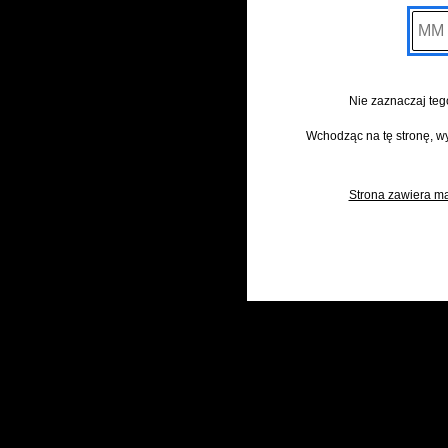
MM
Nie zaznaczaj teg
Wchodząc na tę stronę, 
Strona zawiera ma